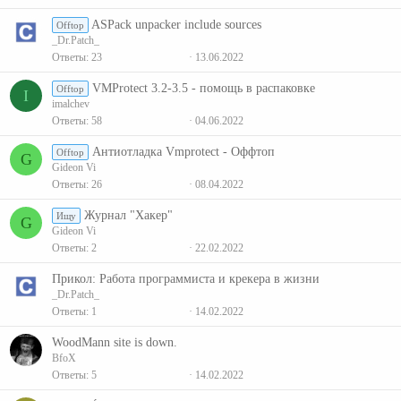
ASPack unpacker include sources
Offtop
_Dr.Patch_
Ответы
23
13.06.2022
VMProtect 3.2-3.5 - помощь в распаковке
Offtop
I
imalchev
Ответы
58
04.06.2022
Антиотладка Vmprotect - Оффтоп
Offtop
G
Gideon Vi
Ответы
26
08.04.2022
Журнал "Хакер"
Ищу
G
Gideon Vi
Ответы
2
22.02.2022
Прикол: Работа программиста и крекера в жизни
_Dr.Patch_
Ответы
1
14.02.2022
WoodMann site is down.
BfoX
Ответы
5
14.02.2022