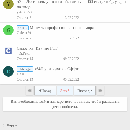
чё за Ло́си пользуются китайским гуан 360 екстрим браузер и
Y
пачиму?
yatir30258
Ответы
3
13.02.2022
Минутка профессионального юмора
Offtop
G
Gideon Vi
Ответы
2
11.02.2022
Самоучка: Изучаю PHP
_Dr.Patch_
Ответы
15
09.02.2022
x64dbg отладчик - Оффтоп
Debugger
D
DX0
Ответы
13
05.02.2022
Первый
Последняя
Назад
3 из 6
Вперед
Вам необходимо войти или зарегистрироваться, чтобы размещать
здесь сообщения.
Форум