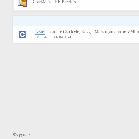
CrackMe's - RE Puzzle's
Скиньте CrackMe, KeygenMe защищенные VMPro
VMP
_Dr.Patch_
06.09.2024
Форум