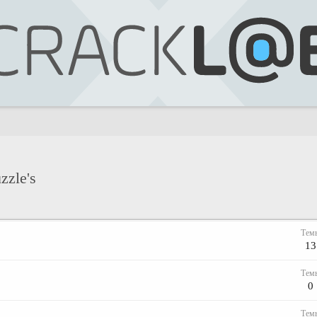
zzle's
Тем
13
Тем
0
Тем