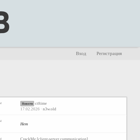
Вход
Регистрация
ы
ctftime
Новости
17.02.2026
n3w.old
ы
Нет
ы
CrackMe [client-server communication]